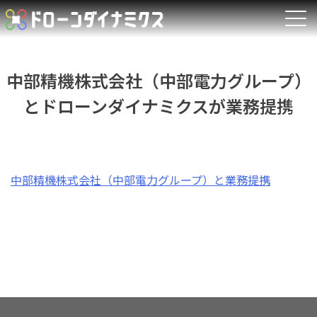
Skip
to
content
中部精機株式会社（中部電力グループ）
とドローンダイナミクスが業務提携
中部精機株式会社（中部電力グループ）と業務提携